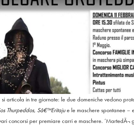
 si articola in tre giornate: le due domeniche vedono prot
os Thurpeddos
,
Sâ€™Eritaju
e le maschere spontanee – e 
i vari concorsi per premiare carri e maschere. ‘MartedÃ¬ 