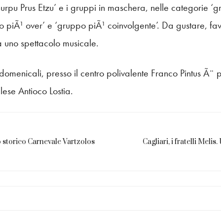
hurpu Prus Etzu’ e i gruppi in maschera, nelle categorie ‘g
o piÃ¹ over’ e ‘gruppo piÃ¹ coinvolgente’. Da gustare, fa
 uno spettacolo musicale.
domenicali, presso il centro polivalente Franco Pintus Ã¨ p
ellese Antioco Lostia.
 storico Carnevale Vartzolos
Cagliari, i fratelli Melis