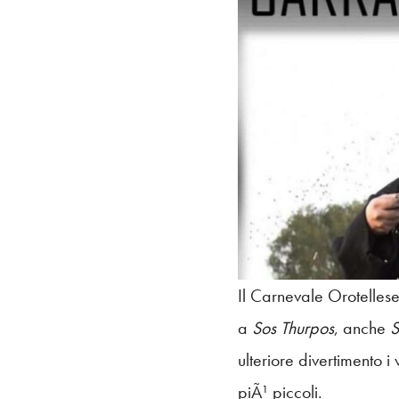
Il Carnevale Orotellese
a
Sos Thurpos
, anche
S
ulteriore divertimento 
piÃ¹ piccoli.