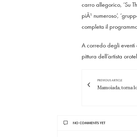
carro allegorico, ‘Su T
piÃ¹ numeroso’, ‘grupp
completa il programma
A corredo degli eventi 
pittura dell’artista orot
PREVIOUS ARTICLE
Mamoiada, torna lo
NO COMMENTS YET