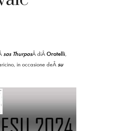
Â
sos Thurpos
Â diÂ
Orotelli
,
ricino, in occasione deÂ
su