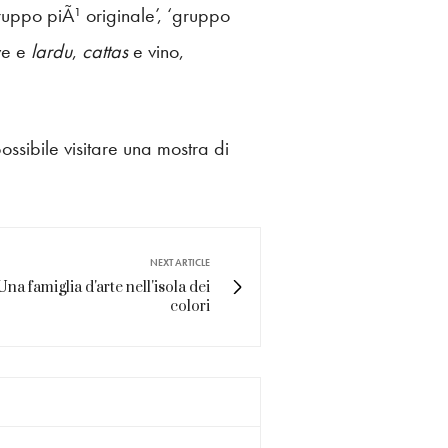
ruppo piÃ¹ originale’, ‘gruppo
ve e
lardu
,
cattas
e vino,
ossibile visitare una mostra di
NEXT ARTICLE
. Una famiglia d'arte nell'isola dei
colori