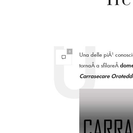
0
Una delle piÃ¹ conosci
tornaÂ a sfilareÂ
dome
Carrasecare Orotedd