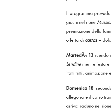
Il programma prevede
giochi nel rione
Mussi
premiazione della famig
offerta di
cattas
– dolci
MartedÃ¬ 13
scendono
Lendine
mentre festa e
‘fatti fritti’, animazione
Domenica 18
, seconda
allegorici e il carro 
arrivo: raduno nel rion