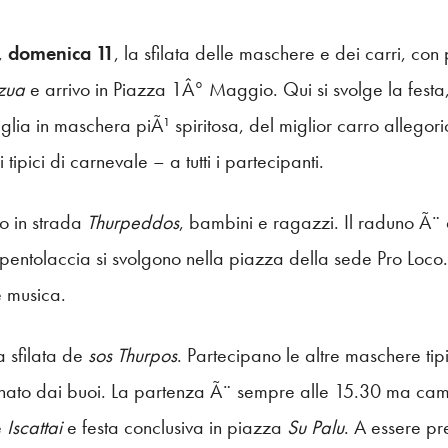
,
domenica 11
, la sfilata delle maschere e dei carri, co
nzua
e arrivo in Piazza 1Â° Maggio. Qui si svolge la festa
lia in maschera piÃ¹ spiritosa, del miglior carro allegori
 tipici di carnevale – a tutti i partecipanti.
 in strada
Thurpeddos
, bambini e ragazzi. Il raduno Ã¨
 pentolaccia si svolgono nella piazza della sede Pro Loc
 e musica.
 sfilata de
sos Thurpos
. Partecipano le altre maschere tip
trainato dai buoi. La partenza Ã¨ sempre alle 15.30 ma ca
e
Iscattai
e festa conclusiva in piazza
Su Palu
. A essere pr