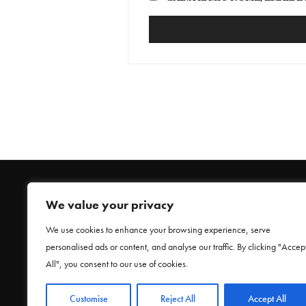
We value your privacy
We use cookies to enhance your browsing experience, serve
personalised ads or content, and analyse our traffic. By clicking "Accep
HOME
All", you consent to our use of cookies.
Customise
Reject All
Accept All