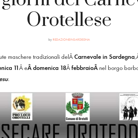
Orotellese
by
REDAZIONEINSARDEGNA
ute maschere tradizionali delÂ
Carnevale in Sardegna
,
nica 11
Â e
Â domenica 18
Â
febbraioÂ
nel borgo barba
esu
.