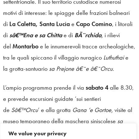
settentrionale. Il suo territorio custodisce numerosi
motivi di interesse: le spiagge delle frazioni balneari
di
La Caletta, Santa Lucia
e
Capo Comino
, i litorali
di
sâ€™Ena e sa Chitta
e di
BÃ¨rchida
,
i rilievi
del
Montarbo
e le innumerevoli tracce archeologiche,
tra le quali spiccano il villaggio nuragico
Luthuthai
e
la
grotta-santuario
sa Prejone â€˜e â€˜Orcu.
L’ampio programma prende il via
sabato 4
alle 8.30,
e prevede escursioni guidate ‘sui sentieri
de
Sâ€™Orcu
‘ e alla grotta
Gana ‘e Gortoe,
visite al
museo temporaneo della maschera siniscolese
sa
Carotza Thiniscolese,
mostre fotografiche, percorsi
We value your privacy