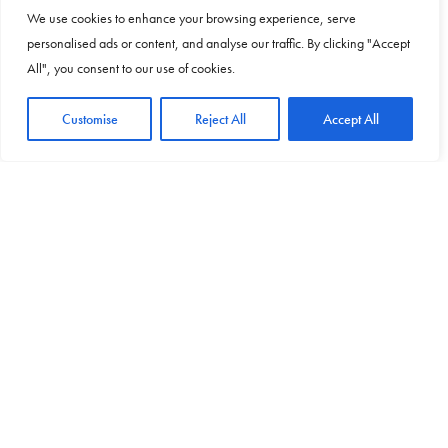
enogastronomici, laboratori e mercatini dell’usato,
We use cookies to enhance your browsing experience, serve
personalised ads or content, and analyse our traffic. By clicking "Accept
sfilata ed esposizione di motociclette, tour delle chiese,
All", you consent to our use of cookies.
spettacoli itineranti, appuntamenti letterari, torneo di
morra e balli in piazza.
Customise
Reject All
Accept All
PREVIOUS ARTICLE
Cagliari, al via la Festa di Sant'Efisio
NEXT ARTICLE
Quartu Santâ€™Elena, The Social GalleryÂ ospita la
mostra di Mirella Mibelli
0