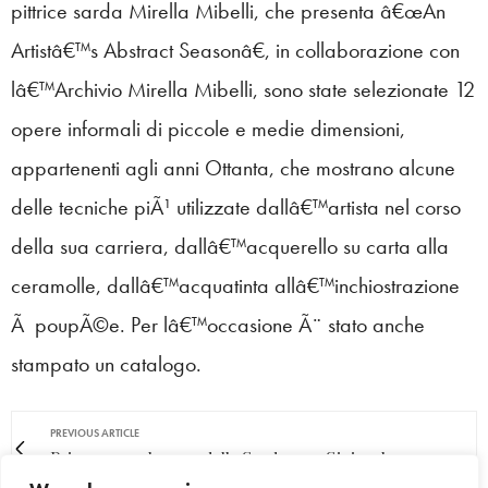
pittrice sarda Mirella Mibelli, che presenta â€œAn
Artistâ€™s Abstract Seasonâ€, in collaborazione con
lâ€™Archivio Mirella Mibelli, sono state selezionate 12
opere informali di piccole e medie dimensioni,
appartenenti agli anni Ottanta, che mostrano alcune
delle tecniche piÃ¹ utilizzate dallâ€™artista nel corso
della sua carriera, dallâ€™acquerello su carta alla
ceramolle, dallâ€™acquatinta allâ€™inchiostrazione
Ã poupÃ©e. Per lâ€™occasione Ã¨ stato anche
stampato un catalogo.
PREVIOUS ARTICLE
Primavera nel cuore della Sardegna - Siniscola