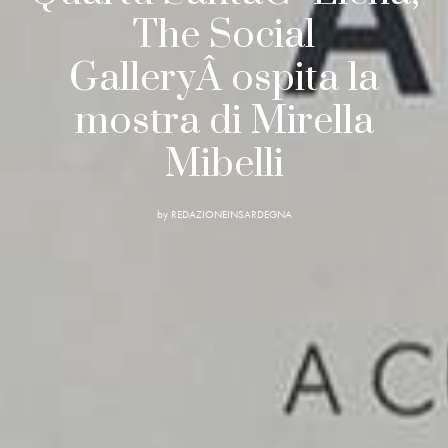
The Social
GalleryÂ ospita la
mostra di Mirella
Mibelli
by
REDAZIONEINSARDEGNA