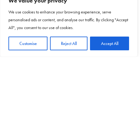
We value your privacy
NEXT ARTICLE
We use cookies to enhance your browsing experience, serve
Arzachena ospita la mostra "Il Bel Paese - Il paesaggio
italiano tra lâ€™Ottocento e il Novecento"
personalised ads or content, and analyse our traffic. By clicking "Accept
All", you consent to our use of cookies.
0
Customise
Reject All
Accept All
NO COMMENTS YET
Leave a Reply
Your email address will not be published.