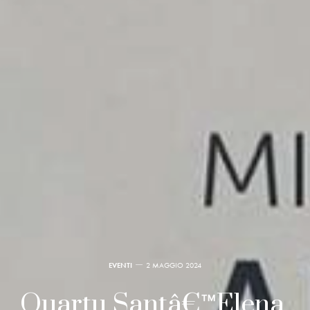
EVENTI
2 MAGGIO 2024
Quartu Santâ€™Elena,