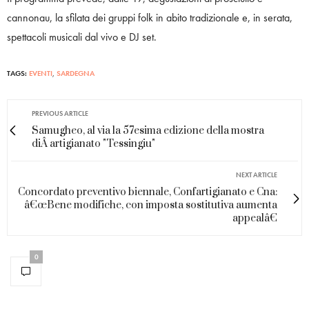
cannonau, la sfilata dei gruppi folk in abito tradizionale e, in serata,
spettacoli musicali dal vivo e DJ set.
TAGS:
EVENTI
,
SARDEGNA
PREVIOUS ARTICLE
Samugheo, al via la 57esima edizione della mostra
diÂ artigianato "Tessingiu"
NEXT ARTICLE
Concordato preventivo biennale, Confartigianato e Cna:
â€œBene modifiche, con imposta sostitutiva aumenta
appealâ€
0