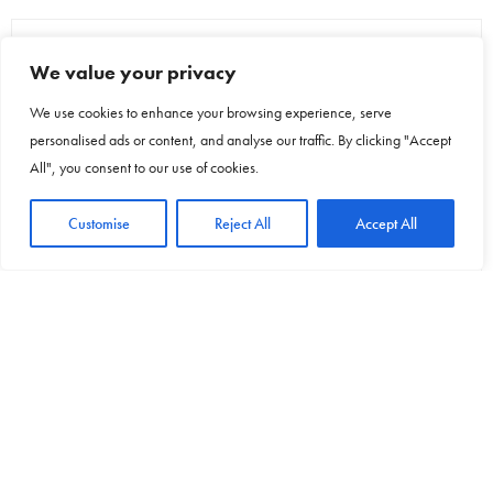
NO COMMENTS YET
We value your privacy
Leave a Reply
We use cookies to enhance your browsing experience, serve
personalised ads or content, and analyse our traffic. By clicking "Accept
Your email address will not be published.
All", you consent to our use of cookies.
Customise
Reject All
Accept All