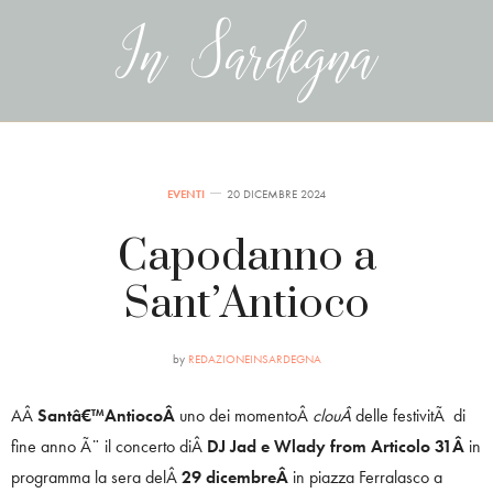
EVENTI
20 DICEMBRE 2024
Capodanno a
Sant’Antioco
by
REDAZIONEINSARDEGNA
AÂ
Santâ€™AntiocoÂ
uno dei momentoÂ
clouÂ
delle festivitÃ di
fine anno Ã¨ il concerto diÂ
DJ Jad e Wlady from Articolo 31Â
in
programma la sera delÂ
29 dicembreÂ
in piazza Ferralasco a