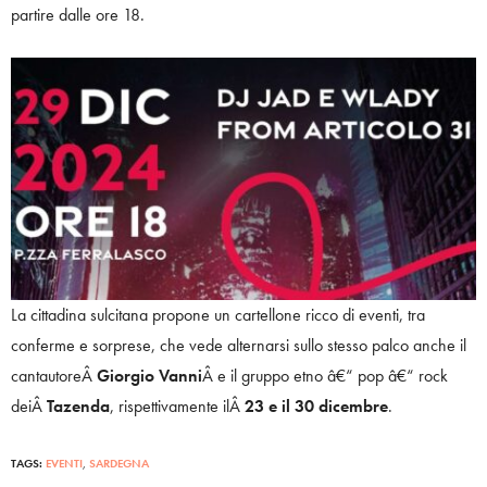
partire dalle ore 18.
La cittadina sulcitana propone un cartellone ricco di eventi, tra
conferme e sorprese, che vede alternarsi sullo stesso palco anche il
cantautoreÂ
Giorgio Vanni
Â e il gruppo etno â€“ pop â€“ rock
deiÂ
Tazenda
, rispettivamente ilÂ
23 e il 30 dicembre
.
TAGS:
EVENTI
,
SARDEGNA