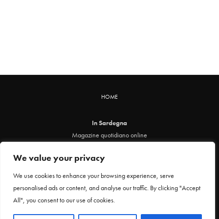
HOME
In Sardegna
Magazine quotidiano online
info@insardegna.online
We value your privacy
Direttore responsabile ed editore: Claudia Marin
Piazza Santa Chiara, 49 - 00186 - Roma
We use cookies to enhance your browsing experience, serve
P.IVA 12912621005
personalised ads or content, and analyse our traffic. By clicking "Accept
Testata online registrata al Tribunale di Roma al n. 29 del 24 febbraio 2021
All", you consent to our use of cookies.
Privacy Policy