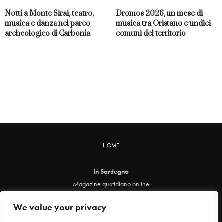
Notti a Monte Sirai, teatro,
Dromos 2026, un mese di
musica e danza nel parco
musica tra Oristano e undici
archeologico di Carbonia
comuni del territorio
HOME
In Sardegna
Magazine quotidiano online
info@insardegna.online
We value your privacy
Direttore responsabile ed editore: Claudia Marin
Piazza Santa Chiara, 49 - 00186 - Roma