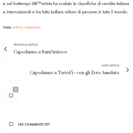
e nel frattempo lâ€™artista ha scalato le classifiche di vendita italiane
e internazionali e ha fatto ballare milioni di persone in tutto il mondo.
TAGS:
EVENTI
,
SARDEGNA
PREVIOUS ARTICLE
Capodanno a Sant'Antioco
NEXT ARTICLE
Capodanno a TortolÃ¬ con gli Zero Assoluto
0
NO COMMENTS YET