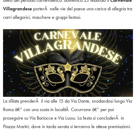
attesi del periodo carnevalesco: domenica 23 febbraio il
Carnevale
Villagrandese
porterÃ nelle vie del paese una carica di allegria tra
carri allegorici, maschere e gruppi festosi.
La sfilata prenderÃ il via alle 15 da Via Dante, snodandosi lungo Via
Roma â€“ con una sosta in localitÃ Cucurrone â€“ per poi
proseguire su Via Bariocce e Via Lussu. La festa si concluderÃ in
Piazza Martiri, dove in tarda serata si terranno le attese premiazioni.