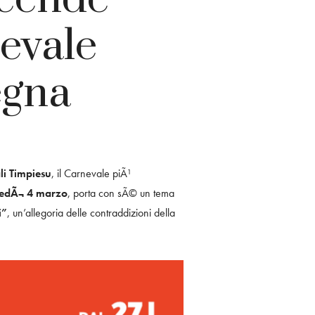
nevale
egna
li Timpiesu
, il Carnevale piÃ¹
tedÃ¬ 4 marzo
, porta con sÃ© un tema
i”
, un’allegoria delle contraddizioni della