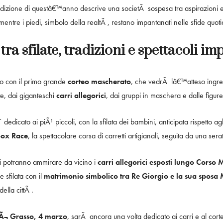
izione di questâ€™anno descrive una societÃ sospesa tra aspirazioni e di
entre i piedi, simbolo della realtÃ , restano impantanati nelle sfide quot
ra sfilate, tradizioni e spettacoli imp
io con il primo grande
corteo mascherato
, che vedrÃ lâ€™atteso ingre
e, dai giganteschi
carri allegorici
, dai gruppi in maschera e dalle figu
 dedicato ai piÃ¹ piccoli, con la sfilata dei bambini, anticipata rispetto
ox Race
, la spettacolare corsa di carretti artigianali, seguita da una sera
ri potranno ammirare da vicino i
carri allegorici esposti lungo Corso M
 sfilata con il
matrimonio simbolico tra Re Giorgio e la sua spos
ella cittÃ .
Ã¬ Grasso, 4 marzo
, sarÃ ancora una volta dedicato ai carri e al cort