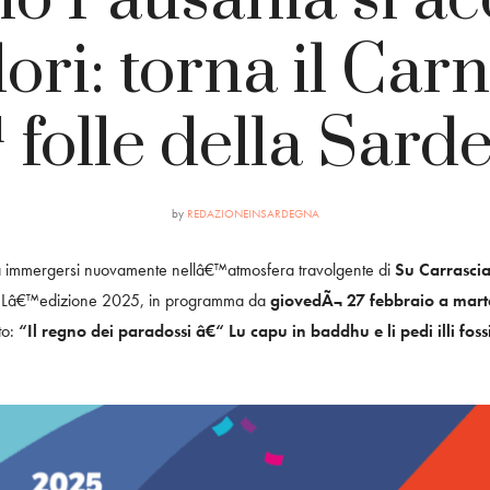
lori: torna il Car
¹ folle della Sard
by
REDAZIONEINSARDEGNA
a immergersi nuovamente nellâ€™atmosfera travolgente di
Su Carrascia
a. Lâ€™edizione 2025, in programma da
giovedÃ¬ 27 febbraio a mar
to:
“Il regno dei paradossi â€“ Lu capu in baddhu e li pedi illi foss