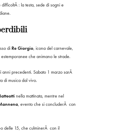
fficoltÃ : la testa, sede di sogni e
idiane.
erdibili
sso di
Re Giorgio
, icona del carnevale,
re estemporanee che animano le strade.
 agli anni precedenti. Sabato 1 marzo sarÃ
ta di musica dal vivo.
atteotti
nella mattinata, mentre nel
a Mannena
, evento che si concluderÃ con
eo delle 15, che culminerÃ con il