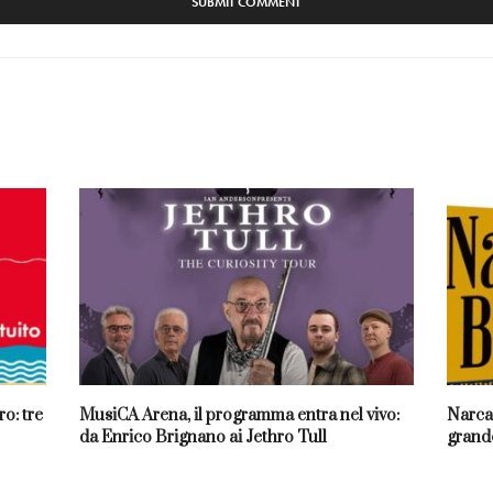
o: tre
MusiCA Arena, il programma entra nel vivo:
Narcao
da Enrico Brignano ai Jethro Tull
grande