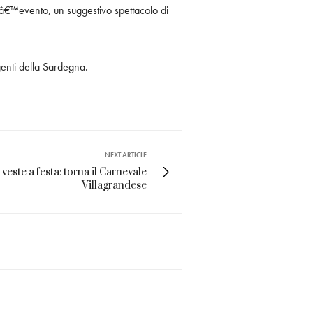
 lâ€™evento, un suggestivo spettacolo di
lgenti della Sardegna.
NEXT ARTICLE
i veste a festa: torna il Carnevale
Villagrandese