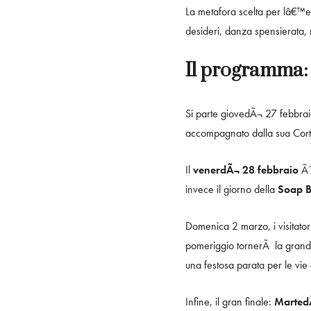
La metafora scelta per lâ€™ed
desideri, danza spensierata, m
Il programma: t
Si parte giovedÃ¬ 27 febbra
accompagnato dalla sua Cort
Il
venerdÃ¬ 28 febbraio
Ã¨
invece il giorno della
Soap B
Domenica 2 marzo, i visitato
pomeriggio tornerÃ la grande
una festosa parata per le vie d
Infine, il gran finale:
Marted