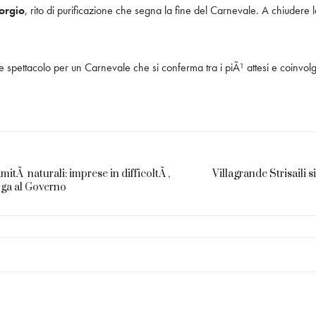
iorgio
, rito di purificazione che segna la fine del Carnevale. A chiudere
e e spettacolo per un Carnevale che si conferma tra i piÃ¹ attesi e coinvo
mitÃ naturali: imprese in difficoltÃ ,
Villagrande Strisaili s
oga al Governo