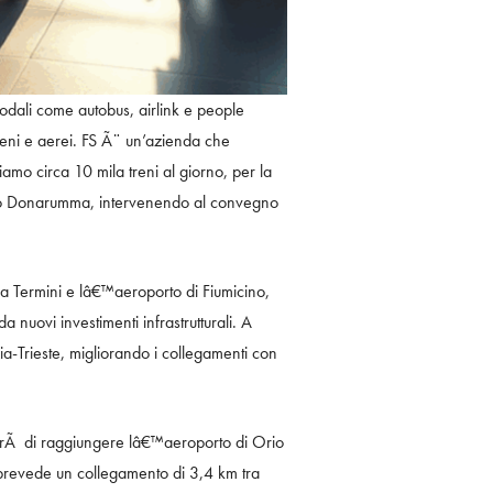
rmodali come autobus, airlink e people
eni e aerei. FS Ã¨ un’azienda che
iamo circa 10 mila treni al giorno, per la
nio Donarumma, intervenendo al convegno
oma Termini e lâ€™aeroporto di Fiumicino,
nuovi investimenti infrastrutturali. A
a-Trieste, migliorando i collegamenti con
ntirÃ di raggiungere lâ€™aeroporto di Orio
to prevede un collegamento di 3,4 km tra