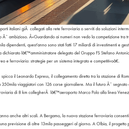
orti italiani giÃ collegati alla rete ferroviaria o serviti da soluzioni inte
po Ã¨ ambizioso. Â«Guardando ai numeri non vedo la competizione tra tr
a dipendenti, quest’anno sono stati fatti 17 miliardi di investimenti e gest
ha dichiarato lâ€™amministratore delegato del Gruppo FS Stefano Anto
o e ferroviario: strategie per un sistema integrato e competitivoâ€.
e spicca il Leonardo Express, il collegamento diretto tra la stazione di R
 350mila viaggiatori con 126 corse giornaliere. Ma il futuro Ã¨ segnato da 
rroviaria di 8 km collegherÃ lâ€™aeroporto Marco Polo alla linea Venezi
seranno anche altri scali. A Bergamo, la nuova stazione ferroviaria conse
on una previsione di oltre 13mila passeggeri al giorno. A Olbia, il proget