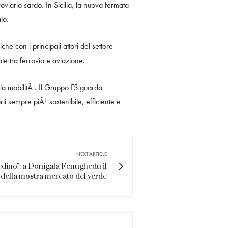
iario sardo. In Sicilia, la nuova fermata
lo.
he con i principali attori del settore
ate tra ferrovia e aviazione.
lla mobilitÃ . Il Gruppo FS guarda
 sempre piÃ¹ sostenibile, efficiente e
NEXT ARTICLE
rdino": a Donigala Fenughedu il
 della mostra mercato del verde