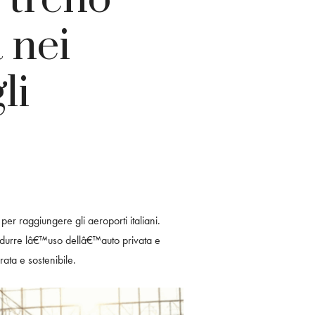
 nei
li
er raggiungere gli aeroporti italiani.
ridurre lâ€™uso dellâ€™auto privata e
ata e sostenibile.