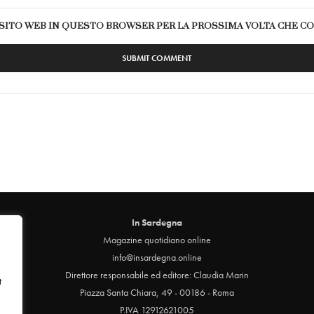
E SITO WEB IN QUESTO BROWSER PER LA PROSSIMA VOLTA CHE 
In Sardegna
Magazine quotidiano online
info@insardegna.online
Direttore responsabile ed editore: Claudia Marin
t
Piazza Santa Chiara, 49 - 00186 - Roma
P.IVA 12912621005