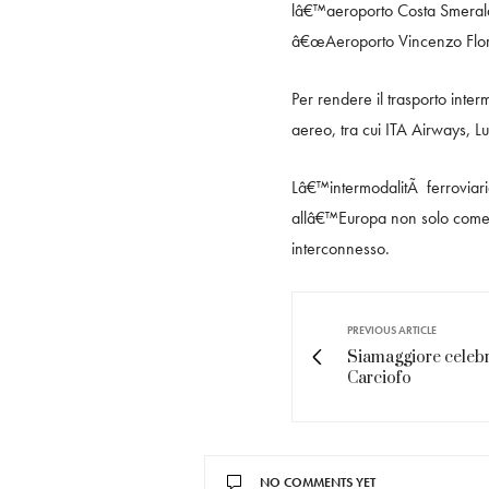
lâ€™aeroporto Costa Smeralda
â€œAeroporto Vincenzo Florio
Per rendere il trasporto inter
aereo, tra cui ITA Airways, Lu
Lâ€™intermodalitÃ ferroviaria 
allâ€™Europa non solo come m
interconnesso.
PREVIOUS ARTICLE
Siamaggiore celebra
Carciofo
NO COMMENTS YET