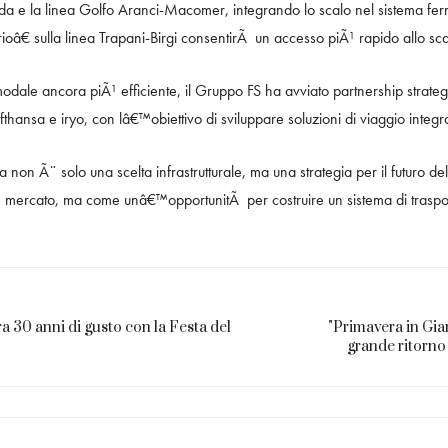
 e la linea Golfo Aranci-Macomer, integrando lo scalo nel sistema ferrov
â€ sulla linea Trapani-Birgi consentirÃ un accesso piÃ¹ rapido allo sca
modale ancora piÃ¹ efficiente, il Gruppo FS ha avviato partnership strategic
fthansa e iryo, con lâ€™obiettivo di sviluppare soluzioni di viaggio integr
non Ã¨ solo una scelta infrastrutturale, ma una strategia per il futuro de
ercato, ma come unâ€™opportunitÃ per costruire un sistema di trasporti
 30 anni di gusto con la Festa del
"Primavera in Gia
grande ritorno