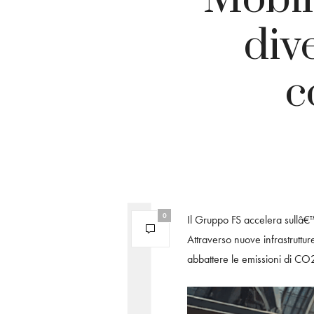
div
c
0
Il Gruppo FS accelera sullâ€™
Attraverso nuove infrastruttu
abbattere le emissioni di CO