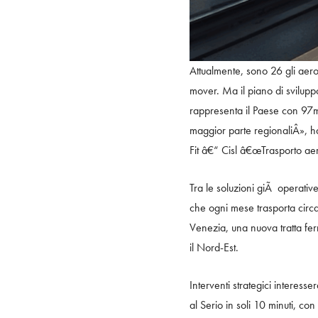
Attualmente, sono 26 gli aerop
mover. Ma il piano di svilup
rappresenta il Paese con 97mil
maggior parte regionaliÂ», 
Fit â€“ Cisl â€œTrasporto aere
Tra le soluzioni giÃ operativ
che ogni mese trasporta circa
Venezia, una nuova tratta fe
il Nord-Est.
Interventi strategici interes
al Serio in soli 10 minuti, c