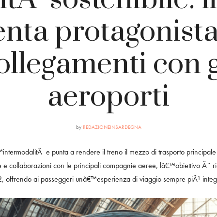
enta protagonista
ollegamenti con g
aeroporti
by
REDAZIONEINSARDEGNA
intermodalitÃ e punta a rendere il treno il mezzo di trasporto principale p
re e collaborazioni con le principali compagnie aeree, lâ€™obiettivo Ã¨ 
2, offrendo ai passeggeri unâ€™esperienza di viaggio sempre piÃ¹ integr