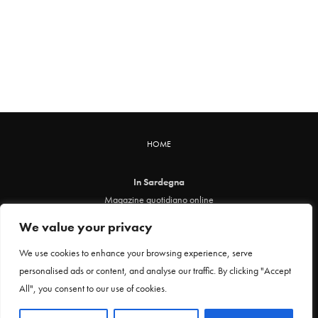
HOME
In Sardegna
Magazine quotidiano online
info@insardegna.online
We value your privacy
Direttore responsabile ed editore: Claudia Marin
Piazza Santa Chiara, 49 - 00186 - Roma
We use cookies to enhance your browsing experience, serve
P.IVA 12912621005
personalised ads or content, and analyse our traffic. By clicking "Accept
Testata online registrata al Tribunale di Roma al n. 29 del 24 febbraio 2021
All", you consent to our use of cookies.
Privacy Policy