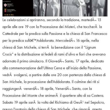
Le celebrazioni si apriranno, secondo la tradizione, martedÃ¬ 15
aprile alle ore 19 con la Processione dei Misteri, che toccherÃ la
Cattedrale per la predica sulla Passione e la chiesa di San Francesco
per la predica sullâ€™Addolorata. MercoledÃ¬ 16 aprile, nella
chiesa di San Michele, si terrÃ la benedizione con il “Lignum
Crucis” e la distribuzione ai fedeli di rami d’ulivo e fiori che avevano
adornato il primo simulacro. Il GiovedÃ¬ Santo, 17 aprile, dedicato
alla commemorazione dell’Ultima Cena e all’inizio della Passione,
vedrÃ svolgersi, a partire dalle ore 20 con partenza dalla chiesa di
San Michele, la processione dell’Addolorata. Il culmine dei riti si
raggiungerÃ venerdÃ¬ 18 aprile, VenerdÃ¬ Santo, con la
Processione del Monte che animerÃ il quartiere alto di sa Costera.
Sabato 19 aprile sarÃ la volta del Richiamo di GesÃ¹ nel Sepolcro,
presso l’oratorio della chiesa di San Michele, che rimarrÃ aperto