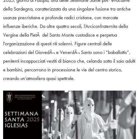
2025, giorno di Pasqua, una delle Settimane Sante piÃ¹ evocative
della Sardegna, caratterizzata da una singolare fusione tra antiche
usanze precristiane e profonde radici cristiane, con marcate
influenze iberiche. Da oltre quattro secoli, l’Arciconfraternita della
Vergine della PietÃ del Santo Monte custodisce e perpetua
l’organizzazione di questi riti solenni. Figure centrali delle
celebrazioni del GiovedÃ¬ e VenerdÃ¬ Santo sono i “baballottis”,
penitenti incappucciati vestiti di bianco che, celando sotto il saio adulti
e bambini, percorrono in processione le vie del centro storico,
creando un’atmosfera quasi spettrale.