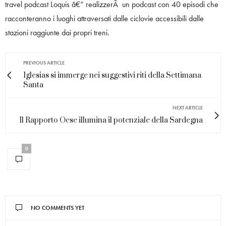
travel podcast Loquis â€“ realizzerÃ un podcast con 40 episodi che
racconteranno i luoghi attraversati dalle ciclovie accessibili dalle
stazioni raggiunte dai propri treni.
PREVIOUS ARTICLE
Iglesias si immerge nei suggestivi riti della Settimana
Santa
NEXT ARTICLE
Il Rapporto Ocse illumina il potenziale della Sardegna
0
NO COMMENTS YET