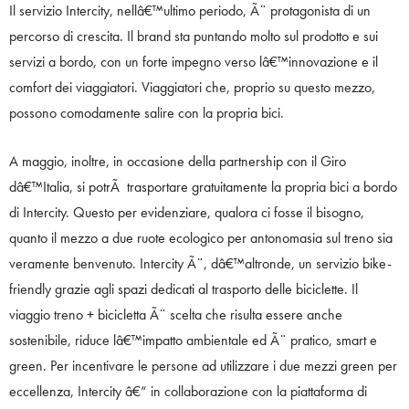
Il servizio Intercity, nellâ€™ultimo periodo, Ã¨ protagonista di un
percorso di crescita. Il brand sta puntando molto sul prodotto e sui
servizi a bordo, con un forte impegno verso lâ€™innovazione e il
comfort dei viaggiatori. Viaggiatori che, proprio su questo mezzo,
possono comodamente salire con la propria bici.
A maggio, inoltre, in occasione della partnership con il Giro
dâ€™Italia, si potrÃ trasportare gratuitamente la propria bici a bordo
di Intercity. Questo per evidenziare, qualora ci fosse il bisogno,
quanto il mezzo a due ruote ecologico per antonomasia sul treno sia
veramente benvenuto. Intercity Ã¨, dâ€™altronde, un servizio bike-
friendly grazie agli spazi dedicati al trasporto delle biciclette. Il
viaggio treno + bicicletta Ã¨ scelta che risulta essere anche
sostenibile, riduce lâ€™impatto ambientale ed Ã¨ pratico, smart e
green. Per incentivare le persone ad utilizzare i due mezzi green per
eccellenza, Intercity â€“ in collaborazione con la piattaforma di