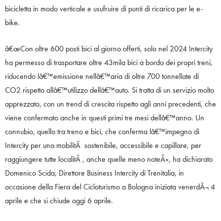
bicicletta in modo verticale e usufruire di punti di ricarica per le e-
bike.
â€œCon oltre 600 posti bici al giorno offerti, solo nel 2024 Intercity
ha permesso di trasportare oltre 43mila bici a bordo dei propri treni,
riducendo lâ€™emissione nellâ€™aria di oltre 700 tonnellate di
CO2 rispetto allâ€™utilizzo dellâ€™auto. Si tratta di un servizio molto
apprezzato, con un trend di crescita rispetto agli anni precedenti, che
viene confermato anche in questi primi tre mesi dellâ€™anno. Un
connubio, quello tra treno e bici, che conferma lâ€™impegno di
Intercity per una mobilitÃ sostenibile, accessibile e capillare, per
raggiungere tutte localitÃ , anche quelle meno noteÂ», ha dichiarato
Domenico Scida, Direttore Business Intercity di Trenitalia, in
occasione della Fiera del Cicloturismo a Bologna iniziata venerdÃ¬ 4
aprile e che si chiude oggi 6 aprile.