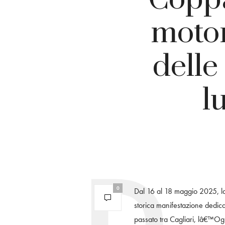
motor
delle
l
0
Dal 16 al 18 maggio 2025, la
storica manifestazione dedic
passato tra Cagliari, lâ€™Ogl