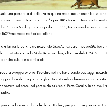
lo una passerella di bellezza su quattro ruote, ma un autentico tuffo nell
una corsa pionieristica che si snodÃ² per 180 chilometri fino alla Trexenta
â€™Epoca Sardegna a riscoprirla nel 2007, trasformandola in un event
llâ€™Automotoclub Storico Italiano.
 a far parte del circuito nazionale â€œASI Circuito Tricoloreâ€, benefi
elle Infrastrutture e della MobilitÃ sostenibile, oltre che dellâ€™A.N.C.I
a anche culturale e territoriale.
25 si sviluppa su oltre 430 chilometri, attraversando paesaggi mozzafiato 
gio da viale Europa, a Cagliari. Le auto imboccheranno la storica strada
ometrate nei pressi del porticciolo turistico di Porto Corallo. In serata, il
iastra.
prove nella zona industriale della cittadina, per poi proseguire verso Ula