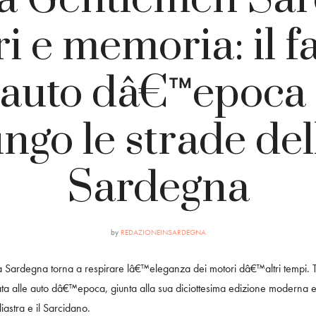
i e memoria: il f
 auto dâ€™epoca
ungo le strade del
Sardegna
by
REDAZIONEINSARDEGNA
 Sardegna torna a respirare lâ€™eleganza dei motori dâ€™altri tempi. T
ata alle auto dâ€™epoca, giunta alla sua diciottesima edizione moderna e
iastra e il Sarcidano.