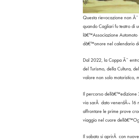
Questa rievocazione non Ã¨ so
quando Cagliari fu teatro di 
lâ€™Associazione Automoto d
dâ€™onore nel calendario de
Dal 2022, la Coppa Ã¨ entrata
del Turismo, della Cultura, d
valore non solo motoristico, m
Il percorso dellâ€™edizione 20
via sarÃ dato venerdÃ¬ 16 mag
affrontare le prime prove cron
viaggio nel cuore dellâ€™Ogl
Il sabato si aprirÃ con nuove 