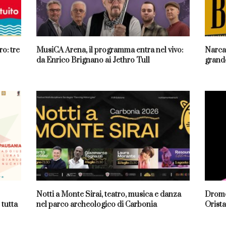
o: tre
MusiCA Arena, il programma entra nel vivo:
Narcao
da Enrico Brignano ai Jethro Tull
grande
Notti a Monte Sirai, teatro, musica e danza
Dromo
 tutta
nel parco archeologico di Carbonia
Orista