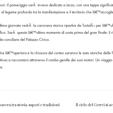
muri. Il pomeriggio sarÃ invece dedicato a Jerzu, con una tappa significa
 e al legame profondo tra la manifestazione e il territorio che lâ€™accogli
ma giornata vedrÃ la carovana storica ripartire da TortolÃ¬ per lâ€™ult
fico. SarÃ questo lâ€™ultimo momento di sosta prima del gran finale: il ri
la consiliare del Palazzo Civico.
re lâ€™apertura e la chiusura del corteo saranno le auto storiche delle 
inua a raccontarsi attraverso il rombo gentile dei suoi motori. Un viaggi
a.
mavera tra storia, sapori e tradizioni
Il cielo del Gerrei si 