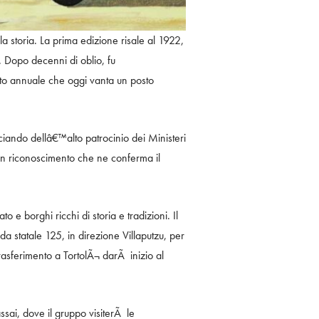
a storia. La prima edizione risale al 1922,
. Dopo decenni di oblio, fu
o annuale che oggi vanta un posto
ciando dellâ€™alto patrocinio dei Ministeri
. Un riconoscimento che ne conferma il
e borghi ricchi di storia e tradizioni. Il
 statale 125, in direzione Villaputzu, per
 trasferimento a TortolÃ¬ darÃ inizio al
ssai, dove il gruppo visiterÃ le