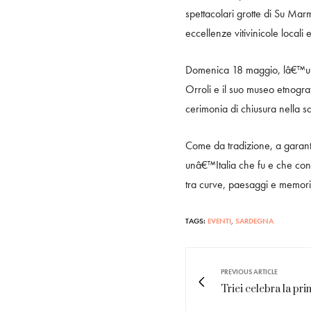
spettacolari grotte di Su Mar
eccellenze vitivinicole locali
Domenica 18 maggio, lâ€™ulti
Orroli e il suo museo etnogra
cerimonia di chiusura nella sa
Come da tradizione, a garanti
unâ€™Italia che fu e che cont
tra curve, paesaggi e memori
TAGS:
EVENTI
,
SARDEGNA
PREVIOUS ARTICLE
Triei celebra la pri