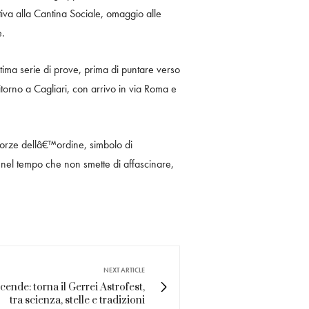
tiva alla Cantina Sociale, omaggio alle
e.
ima serie di prove, prima di puntare verso
torno a Cagliari, con arrivo in via Roma e
forze dellâ€™ordine, simbolo di
o nel tempo che non smette di affascinare,
NEXT ARTICLE
accende: torna il Gerrei Astrofest,
tra scienza, stelle e tradizioni