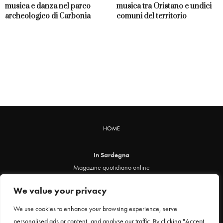
musica e danza nel parco
musica tra Oristano e undici
archeologico di Carbonia
comuni del territorio
HOME
In Sardegna
Magazine quotidiano online
info@insardegna.online
We value your privacy
Direttore responsabile ed editore: Claudia Marin
Piazza Santa Chiara, 49 - 00186 - Roma
We use cookies to enhance your browsing experience, serve
P.IVA 12912621005
personalised ads or content, and analyse our traffic. By clicking "Accept