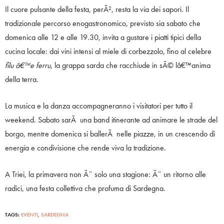
Il cuore pulsante della festa, perÃ², resta la via dei sapori. Il
tradizionale percorso enogastronomico, previsto sia sabato che
domenica alle 12 e alle 19.30, invita a gustare i piatti tipici della
cucina locale: dai vini intensi al miele di corbezzolo, fino al celebre
filu â€™e ferru
, la grappa sarda che racchiude in sÃ© lâ€™anima
della terra.
La musica e la danza accompagneranno i visitatori per tutto il
weekend. Sabato sarÃ una band itinerante ad animare le strade del
borgo, mentre domenica si ballerÃ nelle piazze, in un crescendo di
energia e condivisione che rende viva la tradizione.
A Triei, la primavera non Ã¨ solo una stagione: Ã¨ un ritorno alle
radici, una festa collettiva che profuma di Sardegna.
TAGS:
EVENTI
,
SARDEGNA