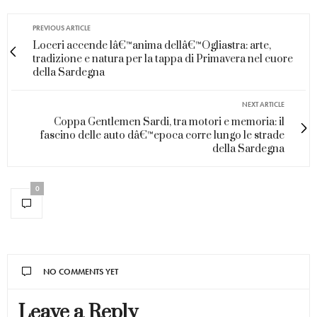
PREVIOUS ARTICLE
Loceri accende lâ€™anima dellâ€™Ogliastra: arte,
tradizione e natura per la tappa di Primavera nel cuore
della Sardegna
NEXT ARTICLE
Coppa Gentlemen Sardi, tra motori e memoria: il
fascino delle auto dâ€™epoca corre lungo le strade
della Sardegna
0
NO COMMENTS YET
Leave a Reply