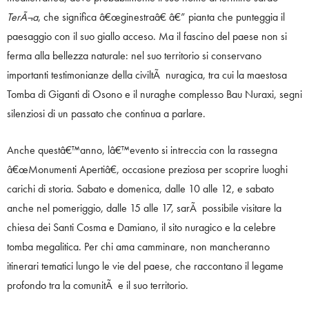
TerÃ¬a
, che significa â€œginestraâ€ â€” pianta che punteggia il
paesaggio con il suo giallo acceso. Ma il fascino del paese non si
ferma alla bellezza naturale: nel suo territorio si conservano
importanti testimonianze della civiltÃ nuragica, tra cui la maestosa
Tomba di Giganti di Osono e il nuraghe complesso Bau Nuraxi, segni
silenziosi di un passato che continua a parlare.
Anche questâ€™anno, lâ€™evento si intreccia con la rassegna
â€œMonumenti Apertiâ€, occasione preziosa per scoprire luoghi
carichi di storia. Sabato e domenica, dalle 10 alle 12, e sabato
anche nel pomeriggio, dalle 15 alle 17, sarÃ possibile visitare la
chiesa dei Santi Cosma e Damiano, il sito nuragico e la celebre
tomba megalitica. Per chi ama camminare, non mancheranno
itinerari tematici lungo le vie del paese, che raccontano il legame
profondo tra la comunitÃ e il suo territorio.