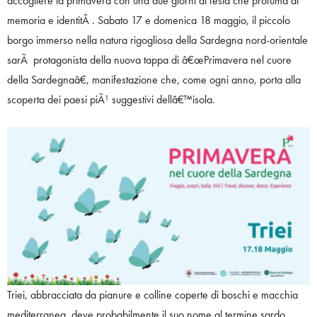
accogliere la primavera con una due giorni di festa che profuma di
memoria e identitÃ . Sabato 17 e domenica 18 maggio, il piccolo
borgo immerso nella natura rigogliosa della Sardegna nord-orientale
sarÃ protagonista della nuova tappa di â€œPrimavera nel cuore
della Sardegnaâ€, manifestazione che, come ogni anno, porta alla
scoperta dei paesi piÃ¹ suggestivi dellâ€™isola.
Triei, abbracciata da pianure e colline coperte di boschi e macchia
mediterranea, deve probabilmente il suo nome al termine sardo