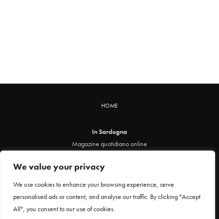
HOME
In Sardegna
Magazine quotidiano online
info@insardegna.online
We value your privacy
Direttore responsabile ed editore: Claudia Marin
Piazza Santa Chiara, 49 - 00186 - Roma
We use cookies to enhance your browsing experience, serve
P.IVA 12912621005
personalised ads or content, and analyse our traffic. By clicking "Accept
Testata online registrata al Tribunale di Roma al n. 29 del 24 febbraio 2021
All", you consent to our use of cookies.
Privacy Policy