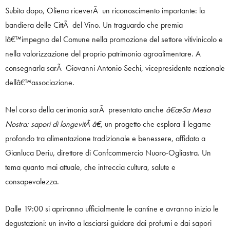
Subito dopo, Oliena riceverÃ un riconoscimento importante: la
bandiera delle CittÃ del Vino. Un traguardo che premia
lâ€™impegno del Comune nella promozione del settore vitivinicolo e
nella valorizzazione del proprio patrimonio agroalimentare. A
consegnarla sarÃ Giovanni Antonio Sechi, vicepresidente nazionale
dellâ€™associazione.
Nel corso della cerimonia sarÃ presentato anche
â€œSa Mesa
Nostra: sapori di longevitÃ â€
, un progetto che esplora il legame
profondo tra alimentazione tradizionale e benessere, affidato a
Gianluca Deriu, direttore di Confcommercio Nuoro-Ogliastra. Un
tema quanto mai attuale, che intreccia cultura, salute e
consapevolezza.
Dalle 19:00 si apriranno ufficialmente le cantine e avranno inizio le
degustazioni: un invito a lasciarsi guidare dai profumi e dai sapori