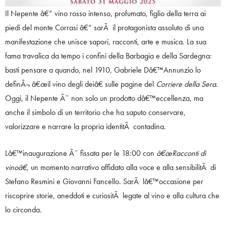
Il Nepente â€“ vino rosso intenso, profumato, figlio della terra ai
piedi del monte Corrasi â€“ sarÃ il protagonista assoluto di una
manifestazione che unisce sapori, racconti, arte e musica. La sua
fama travalica da tempo i confini della Barbagia e della Sardegna:
basti pensare a quando, nel 1910, Gabriele Dâ€™Annunzio lo
definÃ¬ â€œil vino degli deiâ€ sulle pagine del
Corriere della Sera
.
Oggi, il Nepente Ã¨ non solo un prodotto dâ€™eccellenza, ma
anche il simbolo di un territorio che ha saputo conservare,
valorizzare e narrare la propria identitÃ contadina.
Lâ€™inaugurazione Ã¨ fissata per le 18:00 con
â€œRacconti di
vinoâ€
, un momento narrativo affidato alla voce e alla sensibilitÃ di
Stefano Resmini e Giovanni Fancello. SarÃ lâ€™occasione per
riscoprire storie, aneddoti e curiositÃ legate al vino e alla cultura che
lo circonda.