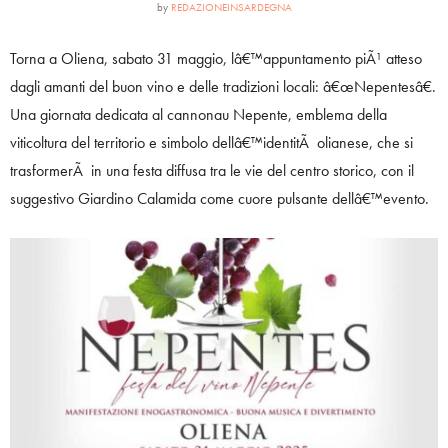
by
REDAZIONEINSARDEGNA
Torna a Oliena, sabato 31 maggio, lâ€™appuntamento piÃ¹ atteso
dagli amanti del buon vino e delle tradizioni locali: â€œNepentesâ€.
Una giornata dedicata al cannonau Nepente, emblema della
viticoltura del territorio e simbolo dellâ€™identitÃ olianese, che si
trasformerÃ in una festa diffusa tra le vie del centro storico, con il
suggestivo Giardino Calamida come cuore pulsante dellâ€™evento.