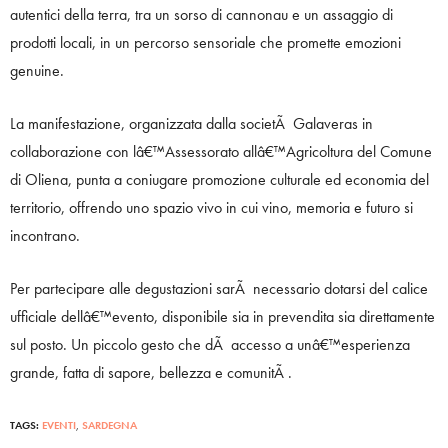
autentici della terra, tra un sorso di cannonau e un assaggio di
prodotti locali, in un percorso sensoriale che promette emozioni
genuine.
La manifestazione, organizzata dalla societÃ Galaveras in
collaborazione con lâ€™Assessorato allâ€™Agricoltura del Comune
di Oliena, punta a coniugare promozione culturale ed economia del
territorio, offrendo uno spazio vivo in cui vino, memoria e futuro si
incontrano.
Per partecipare alle degustazioni sarÃ necessario dotarsi del calice
ufficiale dellâ€™evento, disponibile sia in prevendita sia direttamente
sul posto. Un piccolo gesto che dÃ accesso a unâ€™esperienza
grande, fatta di sapore, bellezza e comunitÃ .
TAGS:
EVENTI
,
SARDEGNA