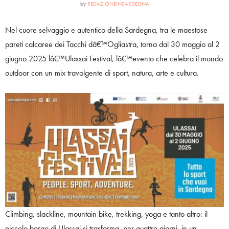
by
REDAZIONEINSARDEGNA
Nel cuore selvaggio e autentico della Sardegna, tra le maestose
pareti calcaree dei Tacchi dâ€™Ogliastra, torna dal 30 maggio al 2
giugno 2025 lâ€™Ulassai Festival, lâ€™evento che celebra il mondo
outdoor con un mix travolgente di sport, natura, arte e cultura.
Climbing, slackline, mountain bike, trekking, yoga e tanto altro: il
piccolo borgo di Ulassai si trasforma, per quattro giorni, in un