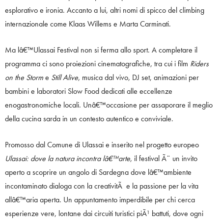
esplorativo e ironia. Accanto a lui, altri nomi di spicco del climbing
internazionale come Klaas Willems e Marta Carminati.
Ma lâ€™Ulassai Festival non si ferma allo sport. A completare il
programma ci sono proiezioni cinematografiche, tra cui i film
Riders
on the Storm
e
Still Alive
, musica dal vivo, DJ set, animazioni per
bambini e laboratori Slow Food dedicati alle eccellenze
enogastronomiche locali. Unâ€™occasione per assaporare il meglio
della cucina sarda in un contesto autentico e conviviale.
Promosso dal Comune di Ulassai e inserito nel progetto europeo
Ulassai: dove la natura incontra lâ€™arte
, il festival Ã¨ un invito
aperto a scoprire un angolo di Sardegna dove lâ€™ambiente
incontaminato dialoga con la creativitÃ e la passione per la vita
allâ€™aria aperta. Un appuntamento imperdibile per chi cerca
esperienze vere, lontane dai circuiti turistici piÃ¹ battuti, dove ogni