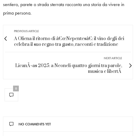
sentiero, parete o strada sterrata racconta una storia da vivere in
prima persona.
PREVIOUS ARTICLE
A Oliena il ritorno di â€œNepentesâ€: il vino degli dei
celebra il suo regno tra gusto, racconti e tradizione
NEXT ARTICLE
LicanÃ¬as 2025: a Neoneli quattro giorni tra parole,
musica e libertÃ
0
NO COMMENTS YET