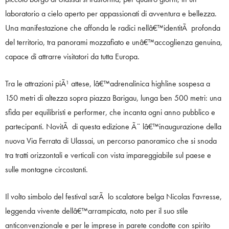
laboratorio a cielo aperto per appassionati di avventura e bellezza.
Una manifestazione che affonda le radici nellâ€™identitÃ profonda
del territorio, tra panorami mozzafiato e unâ€™accoglienza genuina,
capace di attrarre visitatori da tutta Europa.
Tra le attrazioni piÃ¹ attese, lâ€™adrenalinica highline sospesa a
150 metri di altezza sopra piazza Barigau, lunga ben 500 metri: una
sfida per equilibristi e performer, che incanta ogni anno pubblico e
partecipanti. NovitÃ di questa edizione Ã¨ lâ€™inaugurazione della
nuova Via Ferrata di Ulassai, un percorso panoramico che si snoda
tra tratti orizzontali e verticali con vista impareggiabile sul paese e
sulle montagne circostanti.
Il volto simbolo del festival sarÃ lo scalatore belga Nicolas Favresse,
leggenda vivente dellâ€™arrampicata, noto per il suo stile
anticonvenzionale e per le imprese in parete condotte con spirito