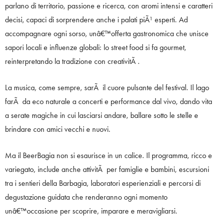
parlano di territorio, passione e ricerca, con aromi intensi e caratteri
decisi, capaci di sorprendere anche i palati piÃ¹ esperti. Ad
accompagnare ogni sorso, unâ€™offerta gastronomica che unisce
sapori locali e influenze globali: lo street food si fa gourmet,
reinterpretando la tradizione con creativitÃ .
La musica, come sempre, sarÃ il cuore pulsante del festival. Il lago
farÃ da eco naturale a concerti e performance dal vivo, dando vita
a serate magiche in cui lasciarsi andare, ballare sotto le stelle e
brindare con amici vecchi e nuovi.
Ma il BeerBagia non si esaurisce in un calice. Il programma, ricco e
variegato, include anche attivitÃ per famiglie e bambini, escursioni
tra i sentieri della Barbagia, laboratori esperienziali e percorsi di
degustazione guidata che renderanno ogni momento
unâ€™occasione per scoprire, imparare e meravigliarsi.