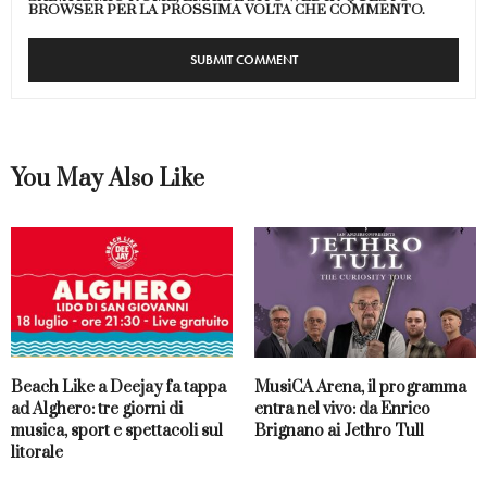
BROWSER PER LA PROSSIMA VOLTA CHE COMMENTO.
You May Also Like
Beach Like a Deejay fa tappa
MusiCA Arena, il programma
ad Alghero: tre giorni di
entra nel vivo: da Enrico
musica, sport e spettacoli sul
Brignano ai Jethro Tull
litorale