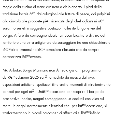
magia della cucina di mare cucinata a cielo aperto. I piatti della
tradizione locale â€” dai culurgioni alle fritture di pesce, dai polpicini
alla diavola alle proposte piÃ¹ ricercate degli chef ogliastrini â€”
saranno serviti in suggestive postazioni allestite lungo le vie del
borgo. A fare da compagno ideale, un buon bicchiere di vino del
territorio o una birra artigianale da sorseggiare tra una chiacchiera e
lâ€™altra, immersi nellâ€™atmosfera rilassata che da sempre
caratterizza lâ€™evento.
Ma Arbatax Borgo Marinaro non Ã¨ solo gusto. Il programma
dellâ€™edizione 2025 sarÃ arricchito da musica dal vivo,
esposizioni artistiche, spettacoli itineranti e momenti di intrattenimento
pensati per ogni etÃ . Unâ€™occasione per scoprire il borgo da
prospettive inedite, magari sorseggiando un cocktail con vista sul
mare, in angoli normalmente silenziosi che, per lâ€™occasione, si
trasformeranno in piccoli palcoscenici affacciati sullâ€™infinito.