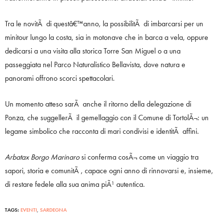
Tra le novitÃ di questâ€™anno, la possibilitÃ di imbarcarsi per un
minitour lungo la costa, sia in motonave che in barca a vela, oppure
dedicarsi a una visita alla storica Torre San Miguel o a una
passeggiata nel Parco Naturalistico Bellavista, dove natura e
panorami offrono scorci spettacolari.
Un momento atteso sarÃ anche il ritorno della delegazione di
Ponza, che suggellerÃ il gemellaggio con il Comune di TortolÃ¬: un
legame simbolico che racconta di mari condivisi e identitÃ affini.
Arbatax Borgo Marinaro
si conferma cosÃ¬ come un viaggio tra
sapori, storia e comunitÃ , capace ogni anno di rinnovarsi e, insieme,
di restare fedele alla sua anima piÃ¹ autentica.
TAGS:
EVENTI
,
SARDEGNA