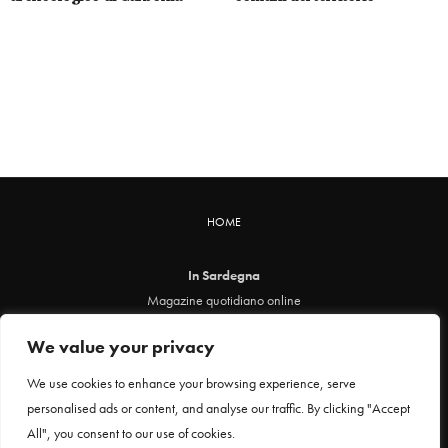
HOME
In Sardegna
Magazine quotidiano online
info@insardegna.online
We value your privacy
Direttore responsabile ed editore: Claudia Marin
Piazza Santa Chiara, 49 - 00186 - Roma
We use cookies to enhance your browsing experience, serve
P.IVA 12912621005
personalised ads or content, and analyse our traffic. By clicking "Accept
Testata online registrata al Tribunale di Roma al n. 29 del 24 febbraio 2021
All", you consent to our use of cookies.