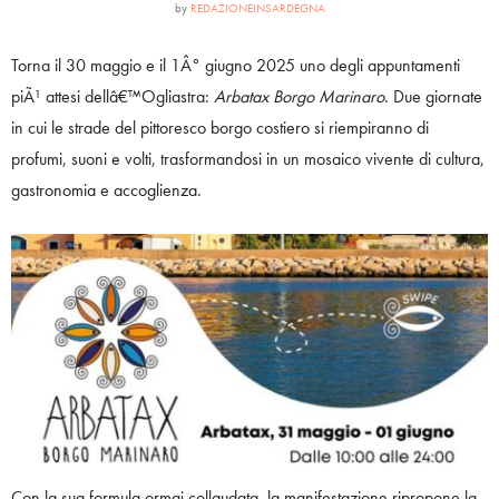
by
REDAZIONEINSARDEGNA
Torna il 30 maggio e il 1Â° giugno 2025 uno degli appuntamenti
piÃ¹ attesi dellâ€™Ogliastra:
Arbatax Borgo Marinaro
. Due giornate
in cui le strade del pittoresco borgo costiero si riempiranno di
profumi, suoni e volti, trasformandosi in un mosaico vivente di cultura,
gastronomia e accoglienza.
Con la sua formula ormai collaudata, la manifestazione ripropone la