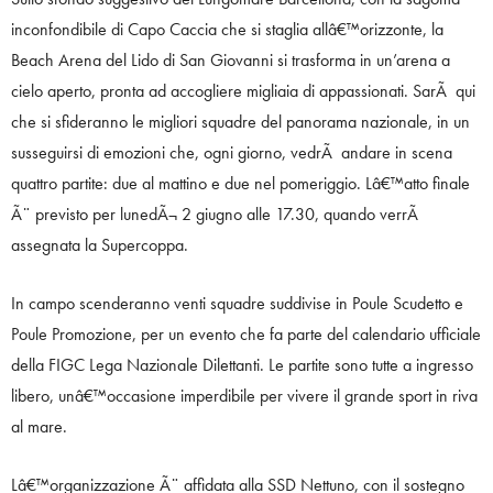
inconfondibile di Capo Caccia che si staglia allâ€™orizzonte, la
Beach Arena del Lido di San Giovanni si trasforma in un’arena a
cielo aperto, pronta ad accogliere migliaia di appassionati. SarÃ qui
che si sfideranno le migliori squadre del panorama nazionale, in un
susseguirsi di emozioni che, ogni giorno, vedrÃ andare in scena
quattro partite: due al mattino e due nel pomeriggio. Lâ€™atto finale
Ã¨ previsto per lunedÃ¬ 2 giugno alle 17.30, quando verrÃ
assegnata la Supercoppa.
In campo scenderanno venti squadre suddivise in Poule Scudetto e
Poule Promozione, per un evento che fa parte del calendario ufficiale
della FIGC Lega Nazionale Dilettanti. Le partite sono tutte a ingresso
libero, unâ€™occasione imperdibile per vivere il grande sport in riva
al mare.
Lâ€™organizzazione Ã¨ affidata alla SSD Nettuno, con il sostegno