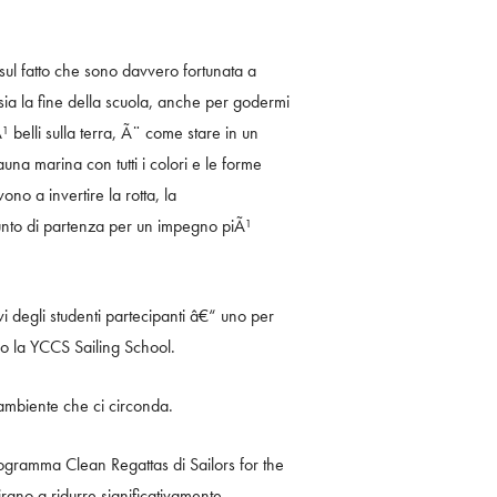
l fatto che sono davvero fortunata a
a la fine della scuola, anche per godermi
 belli sulla terra, Ã¨ come stare in un
a marina con tutti i colori e le forme
o a invertire la rotta, la
unto di partenza per un impegno piÃ¹
vi degli studenti partecipanti â€“ uno per
sso la YCCS Sailing School.
™ambiente che ci circonda.
gramma Clean Regattas di Sailors for the
 mirano a ridurre significativamente