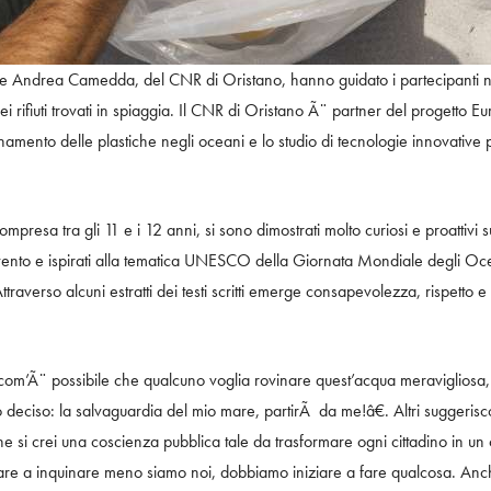
a e Andrea Camedda, del CNR di Oristano, hanno guidato i partecipanti ne
dei rifiuti trovati in spiaggia. Il CNR di Oristano Ã¨ partner del progett
namento delle plastiche negli oceani e lo studio di tecnologie innovative pe
compresa tra gli 11 e i 12 anni, si sono dimostrati molto curiosi e proattivi
evento e ispirati alla tematica UNESCO della Giornata Mondiale degli 
raverso alcuni estratti dei testi scritti emerge consapevolezza, rispetto 
m’Ã¨ possibile che qualcuno voglia rovinare quest’acqua meravigliosa, c
 deciso: la salvaguardia del mio mare, partirÃ da me!â€. Altri suggeris
he si crei una coscienza pubblica tale da trasformare ogni cittadino in 
iare a inquinare meno siamo noi, dobbiamo iniziare a fare qualcosa. Anc