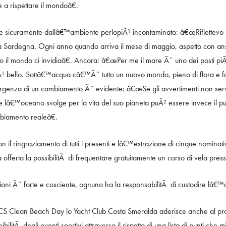
 a rispettare il mondoâ€.
 sicuramente dallâ€™ambiente perlopiÃ¹ incontaminato: â€œRiflettevo su
 Sardegna. Ogni anno quando arriva il mese di maggio, aspetto con ansi
to il mondo ci invidiaâ€. Ancora: â€œPer me il mare Ã¨ uno dei posti piÃ¹
¹ bello. Sottâ€™acqua câ€™Ã¨ tutto un nuovo mondo, pieno di flora e faun
urgenza di un cambiamento Ã¨ evidente: â€œSe gli avvertimenti non servon
 lâ€™oceano svolge per la vita del suo pianeta puÃ² essere invece il p
biamento realeâ€.
n il ringraziamento di tutti i presenti e lâ€™estrazione di cinque nominati
a offerta la possibilitÃ di frequentare gratuitamente un corso di vela pre
oni Ã¨ forte e cosciente, ognuno ha la responsabilitÃ di custodire lâ€
CCS Clean Beach Day lo Yacht Club Costa Smeralda aderisce anche al pro
nibilitÃ degli eventi sportivi attraverso il rispetto di una lista di punti che