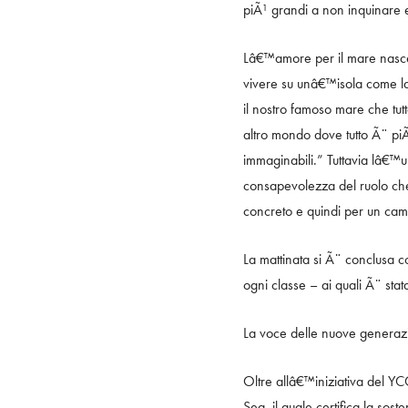
piÃ¹ grandi a non inquinare e
Lâ€™amore per il mare nasce
vivere su unâ€™isola come la
il nostro famoso mare che tut
altro mondo dove tutto Ã¨ piÃ
immaginabili.” Tuttavia lâ€™
consapevolezza del ruolo che
concreto e quindi per un cam
La mattinata si Ã¨ conclusa co
ogni classe – ai quali Ã¨ stat
La voce delle nuove generazi
Oltre allâ€™iniziativa del Y
Sea, il quale certifica la soste