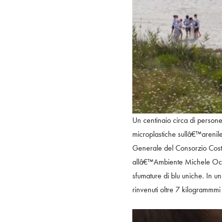
Un centinaio circa di persone 
microplastiche sullâ€™arenile
Generale del Consorzio Cost
allâ€™Ambiente Michele Occh
sfumature di blu uniche. In u
rinvenuti oltre 7 kilogrammmi d