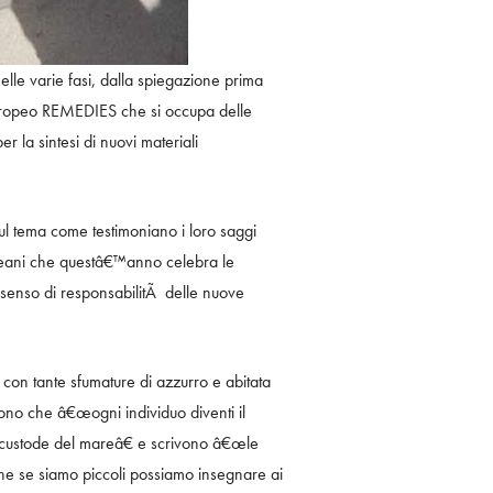
lle varie fasi, dalla spiegazione prima
o Europeo REMEDIES che si occupa delle
r la sintesi di nuovi materiali
 sul tema come testimoniano i loro saggi
Oceani che questâ€™anno celebra le
e senso di responsabilitÃ delle nuove
on tante sfumature di azzurro e abitata
cono che â€œogni individuo diventi il
un custode del mareâ€ e scrivono â€œle
he se siamo piccoli possiamo insegnare ai