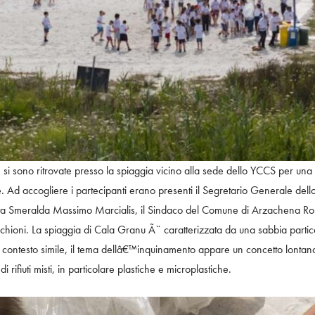
si sono ritrovate presso la spiaggia vicino alla sede dello YCCS per una m
. Ad accogliere i partecipanti erano presenti il Segretario Generale dell
a Smeralda Massimo Marcialis, il Sindaco del Comune di Arzachena Ro
ioni. La spiaggia di Cala Granu Ã¨ caratterizzata da una sabbia parti
n contesto simile, il tema dellâ€™inquinamento appare un concetto lontan
i rifiuti misti, in particolare plastiche e microplastiche.