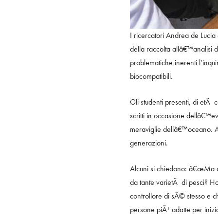
I ricercatori Andrea de Luci
della raccolta allâ€™analisi 
problematiche inerenti l’inqui
biocompatibili.
Gli studenti presenti, di etÃ 
scritti in occasione dellâ€™
meraviglie dellâ€™oceano. Att
generazioni.
Alcuni si chiedono: â€œMa co
da tante varietÃ di pesci? Ho
controllore di sÃ© stesso e c
persone piÃ¹ adatte per iniz