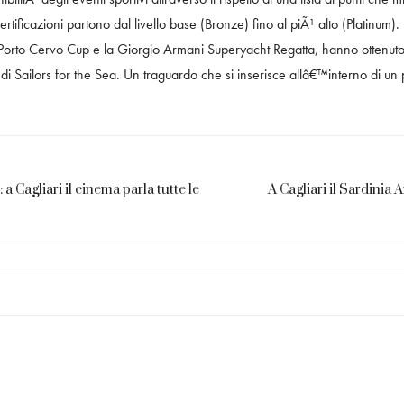
rtificazioni partono dal livello base (Bronze) fino al piÃ¹ alto (Platinum
to Cervo Cup e la Giorgio Armani Superyacht Regatta, hanno ottenuto la c
t di Sailors for the Sea. Un traguardo che si inserisce allâ€™interno di un
 a Cagliari il cinema parla tutte le
A Cagliari il Sardinia A