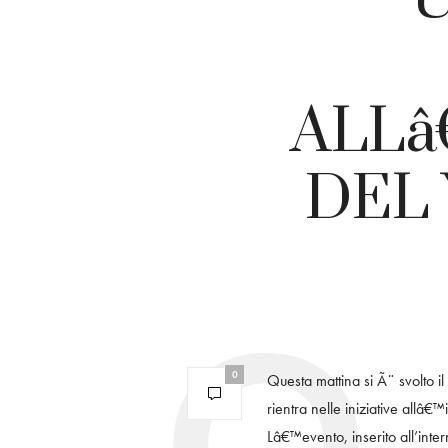
ALLâ
DEL
0
Questa mattina si Ã¨ svolto i
rientra nelle iniziative allâ
Lâ€™evento, inserito all’inte