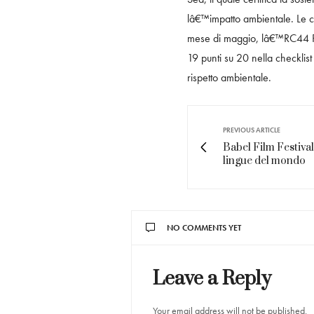
lâ€™impatto ambientale. Le ce
mese di maggio, lâ€™RC44 Por
19 punti su 20 nella checklis
rispetto ambientale.
PREVIOUS ARTICLE
Babel Film Festival:
lingue del mondo
NO COMMENTS YET
Leave a Reply
Your email address will not be published.