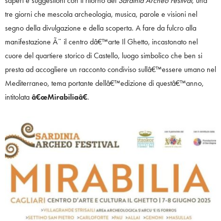
saperi e suggestioni con il ritorno del
Sardinia Archeo Festival
, una
tre giorni che mescola archeologia, musica, parole e visioni nel
segno della divulgazione e della scoperta. A fare da fulcro alla
manifestazione Ã¨ il centro dâ€™arte Il Ghetto, incastonato nel
cuore del quartiere storico di Castello, luogo simbolico che ben si
presta ad accogliere un racconto condiviso sullâ€™essere umano nel
Mediterraneo, tema portante dellâ€™edizione di questâ€™anno,
intitolata
â€œMirabiliaâ€
.