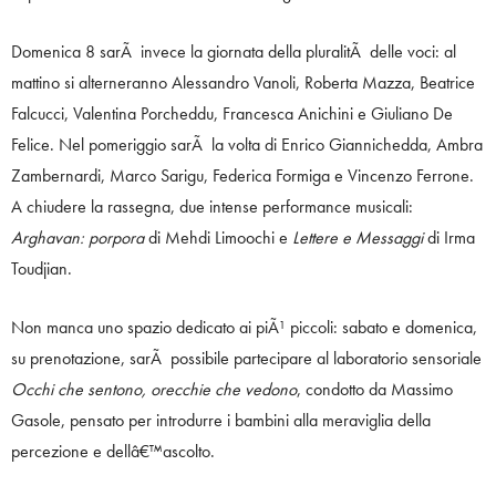
Domenica 8 sarÃ invece la giornata della pluralitÃ delle voci: al
mattino si alterneranno Alessandro Vanoli, Roberta Mazza, Beatrice
Falcucci, Valentina Porcheddu, Francesca Anichini e Giuliano De
Felice. Nel pomeriggio sarÃ la volta di Enrico Giannichedda, Ambra
Zambernardi, Marco Sarigu, Federica Formiga e Vincenzo Ferrone.
A chiudere la rassegna, due intense performance musicali:
Arghavan: porpora
di Mehdi Limoochi e
Lettere e Messaggi
di Irma
Toudjian.
Non manca uno spazio dedicato ai piÃ¹ piccoli: sabato e domenica,
su prenotazione, sarÃ possibile partecipare al laboratorio sensoriale
Occhi che sentono, orecchie che vedono
, condotto da Massimo
Gasole, pensato per introdurre i bambini alla meraviglia della
percezione e dellâ€™ascolto.