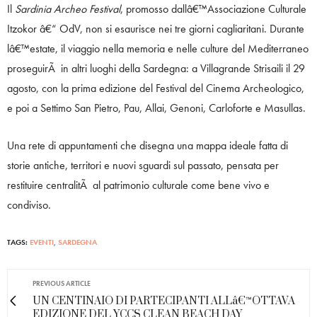
Il
Sardinia Archeo Festival
, promosso dallâ€™Associazione Culturale
Itzokor â€“ OdV, non si esaurisce nei tre giorni cagliaritani. Durante
lâ€™estate, il viaggio nella memoria e nelle culture del Mediterraneo
proseguirÃ in altri luoghi della Sardegna: a Villagrande Strisaili il 29
agosto, con la prima edizione del Festival del Cinema Archeologico,
e poi a Settimo San Pietro, Pau, Allai, Genoni, Carloforte e Masullas.
Una rete di appuntamenti che disegna una mappa ideale fatta di
storie antiche, territori e nuovi sguardi sul passato, pensata per
restituire centralitÃ al patrimonio culturale come bene vivo e
condiviso.
TAGS:
EVENTI
,
SARDEGNA
PREVIOUS ARTICLE
UN CENTINAIO DI PARTECIPANTI ALLâ€™OTTAVA
EDIZIONE DEL YCCS CLEAN BEACH DAY