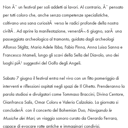
Non Ã¨ un festival per soli addetti ai lavori. Al contrario, Ã¨ pensato
per tutti coloro che, anche senza competenze specialistiche,
coltivano una sana curiositÃ verso le radici profonde della nostra
civiltÃ . Ad aprire la manifestazione, venerdÃ¬ 6 giugno, sarÃ una
passeggiata archeologica al tramonto, guidata dagli archeologi
Alfonso Stiglitz, Maria Adele Ibba, Fabio Pinna, Anna Luisa Sanna e
Francesco Mameli, lungo gli scavi della Sella del Diavolo, uno dei
luoghi piÃ¹ suggestivi del Golfo degli Angeli.
Sabato 7 giugno il festival entra nel vivo con un fitto pomeriggio di
interventi e riflessioni ospitati negli spazi de Il Ghetto. Prenderanno la
parola studiosi e divulgatori come Tommaso Braccini, Divina Centore,
Gianfranca Salis, Omar Coloru e Valerio Calzolaio. La giornata si
concluderÃ con il concerto del Bohemian Duo,
Navigando le
Musiche dei Mari
, un viaggio sonoro curato da Gerardo Ferrara,
capace di evocare rotte antiche e immaginari condivisi.