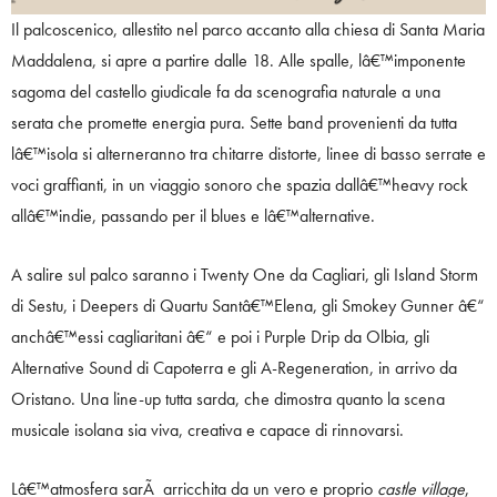
Il palcoscenico, allestito nel parco accanto alla chiesa di Santa Maria
Maddalena, si apre a partire dalle 18. Alle spalle, lâ€™imponente
sagoma del castello giudicale fa da scenografia naturale a una
serata che promette energia pura. Sette band provenienti da tutta
lâ€™isola si alterneranno tra chitarre distorte, linee di basso serrate e
voci graffianti, in un viaggio sonoro che spazia dallâ€™heavy rock
allâ€™indie, passando per il blues e lâ€™alternative.
A salire sul palco saranno i Twenty One da Cagliari, gli Island Storm
di Sestu, i Deepers di Quartu Santâ€™Elena, gli Smokey Gunner â€“
anchâ€™essi cagliaritani â€“ e poi i Purple Drip da Olbia, gli
Alternative Sound di Capoterra e gli A-Regeneration, in arrivo da
Oristano. Una line-up tutta sarda, che dimostra quanto la scena
musicale isolana sia viva, creativa e capace di rinnovarsi.
Lâ€™atmosfera sarÃ arricchita da un vero e proprio
castle village
,