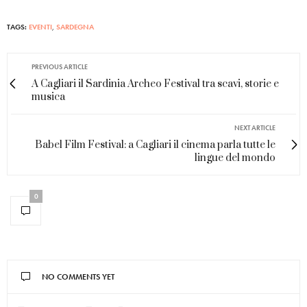
TAGS:
EVENTI
,
SARDEGNA
PREVIOUS ARTICLE
A Cagliari il Sardinia Archeo Festival tra scavi, storie e
musica
NEXT ARTICLE
Babel Film Festival: a Cagliari il cinema parla tutte le
lingue del mondo
0
NO COMMENTS YET