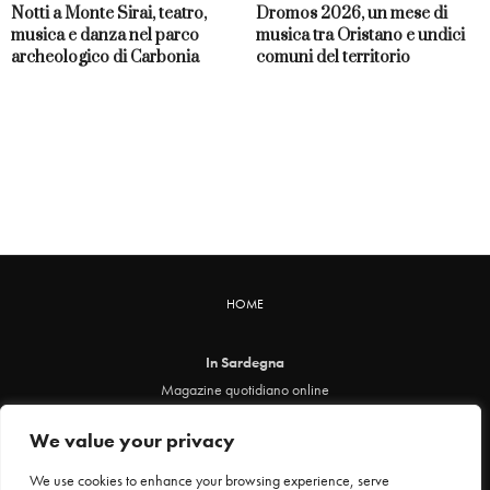
Notti a Monte Sirai, teatro,
Dromos 2026, un mese di
musica e danza nel parco
musica tra Oristano e undici
archeologico di Carbonia
comuni del territorio
HOME
In Sardegna
Magazine quotidiano online
info@insardegna.online
We value your privacy
Direttore responsabile ed editore: Claudia Marin
Piazza Santa Chiara, 49 - 00186 - Roma
We use cookies to enhance your browsing experience, serve