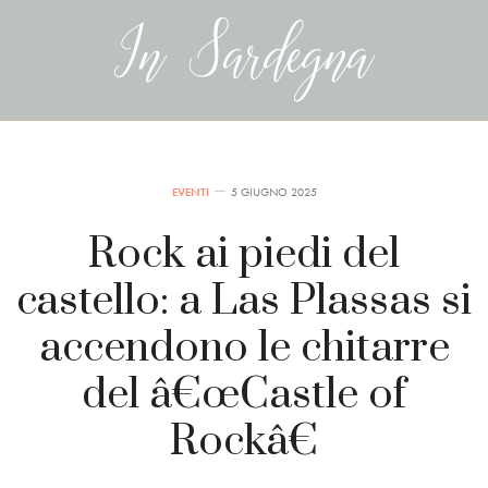
EVENTI
5 GIUGNO 2025
Rock ai piedi del
castello: a Las Plassas si
accendono le chitarre
del â€œCastle of
Rockâ€