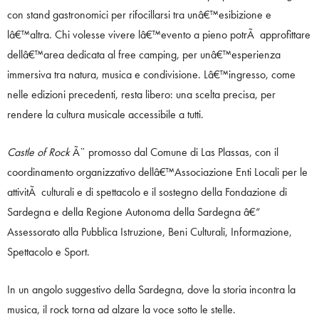
con stand gastronomici per rifocillarsi tra unâ€™esibizione e
lâ€™altra. Chi volesse vivere lâ€™evento a pieno potrÃ approfittare
dellâ€™area dedicata al free camping, per unâ€™esperienza
immersiva tra natura, musica e condivisione. Lâ€™ingresso, come
nelle edizioni precedenti, resta libero: una scelta precisa, per
rendere la cultura musicale accessibile a tutti.
Castle of Rock
Ã¨ promosso dal Comune di Las Plassas, con il
coordinamento organizzativo dellâ€™Associazione Enti Locali per le
attivitÃ culturali e di spettacolo e il sostegno della Fondazione di
Sardegna e della Regione Autonoma della Sardegna â€“
Assessorato alla Pubblica Istruzione, Beni Culturali, Informazione,
Spettacolo e Sport.
In un angolo suggestivo della Sardegna, dove la storia incontra la
musica, il rock torna ad alzare la voce sotto le stelle.