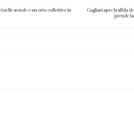
ci nelle scuole e un orto collettivo in
Cagliari apre la sfida d
prende la