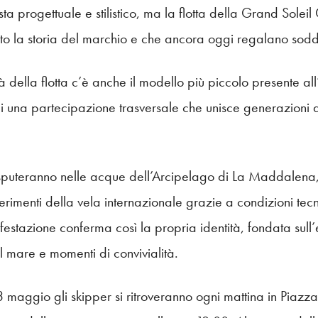
sta progettuale e stilistico, ma la flotta della Grand Solei
o la storia del marchio e che ancora oggi regalano soddis
tà della flotta c’è anche il modello più piccolo presente a
di una partecipazione trasversale che unisce generazioni d
disputeranno nelle acque dell’Arcipelago di La Maddalena
rimenti della vela internazionale grazie a condizioni tecni
festazione conferma così la propria identità, fondata sull’
il mare e momenti di convivialità.
maggio gli skipper si ritroveranno ogni mattina in Piazza 