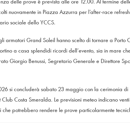
nza delle prove è prevista alle ore 12.00. Al termine del
lti nuovamente in Piazza Azzurra per l’after-race refre
dario sociale dello YCCS.
li armatori Grand Soleil hanno scelto di tornare a Porto 
tino a casa splendidi ricordi dell’evento, sia in mare che 
iarato Giorgio Benussi, Segretario Generale e Direttore Sp
26 si concluderà sabato 23 maggio con la cerimonia di p
t Club Costa Smeralda. Le previsioni meteo indicano venti
oni che potrebbero rendere le prove particolarmente tecnich