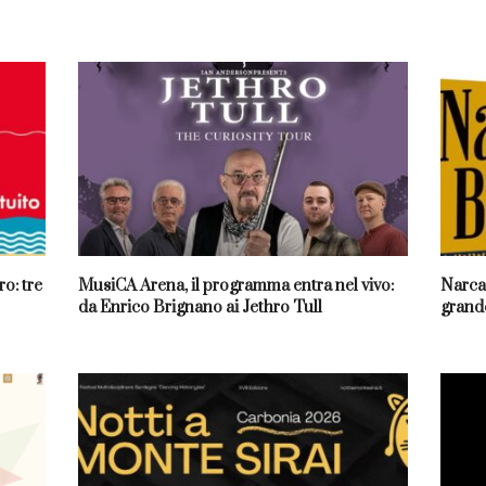
o: tre
MusiCA Arena, il programma entra nel vivo:
Narcao
da Enrico Brignano ai Jethro Tull
grande