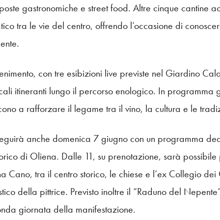
te gastronomiche e street food. Altre cinque cantine acco
tico tra le vie del centro, offrendo l’occasione di conosce
ente.
tenimento, con tre esibizioni live previste nel Giardino Ca
li itineranti lungo il percorso enologico. In programma gr
no a rafforzare il legame tra il vino, la cultura e le tradizi
seguirà anche domenica 7 giugno con un programma dedi
storico di Oliena. Dalle 11, su prenotazione, sarà possibile
a Cano, tra il centro storico, le chiese e l’ex Collegio dei
istico della pittrice. Previsto inoltre il “Raduno del Nepen
da giornata della manifestazione.