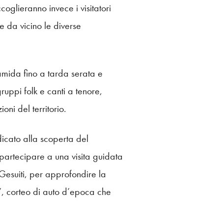
glieranno invece i visitatori
re da vicino le diverse
lamida fino a tarda serata e
uppi folk e canti a tenore,
oni del territorio.
cato alla scoperta del
 partecipare a una visita guidata
 Gesuiti, per approfondire la
te”, corteo di auto d’epoca che