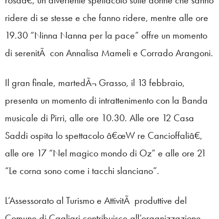
ridere di se stesse e che fanno ridere, mentre alle ore
19.30 “Ninna Nanna per la pace” offre un momento
di serenitÃ con Annalisa Mameli e Corrado Arangoni.
Il gran finale, martedÃ¬ Grasso, il 13 febbraio,
presenta un momento di intrattenimento con la Banda
musicale di Pirri, alle ore 10.30. Alle ore 12 Casa
Saddi ospita lo spettacolo â€œW re Cancioffaliâ€,
alle ore 17 “Nel magico mondo di Oz” e alle ore 21
“Le corna sono come i tacchi slanciano”.
L’Assessorato al Turismo e AttivitÃ produttive del
Comune di Cagliari contribuisce all’organizzazione,