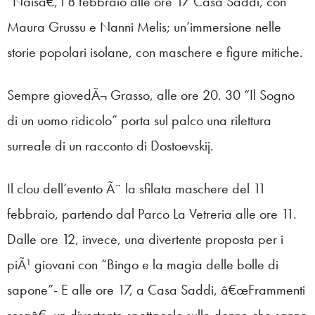
“Naisâ€, l’8 febbraio alle ore 17 Casa Saddi, con
Maura Grussu e Nanni Melis; un’immersione nelle
storie popolari isolane, con maschere e figure mitiche.
Sempre giovedÃ¬ Grasso, alle ore 20. 30 “Il Sogno
di un uomo ridicolo” porta sul palco una rilettura
surreale di un racconto di Dostoevskij.
Il clou dell’evento Ã¨ la sfilata maschere del 11
febbraio, partendo dal Parco La Vetreria alle ore 11.
Dalle ore 12, invece, una divertente proposta per i
piÃ¹ giovani con “Bingo e la magia delle bolle di
sapone”- E alle ore 17, a Casa Saddi, â€œFrammenti
rosaâ€, un divertente spettacolo sulle donne che sanno