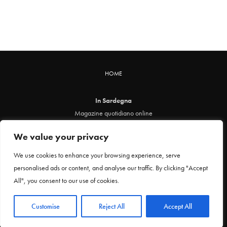
HOME
In Sardegna
Magazine quotidiano online
info@insardegna.online
We value your privacy
Direttore responsabile ed editore: Claudia Marin
Piazza Santa Chiara, 49 - 00186 - Roma
We use cookies to enhance your browsing experience, serve
P.IVA 12912621005
personalised ads or content, and analyse our traffic. By clicking "Accept
Testata online registrata al Tribunale di Roma al n. 29 del 24 febbraio 2021
All", you consent to our use of cookies.
Privacy Policy
Customise
Reject All
Accept All