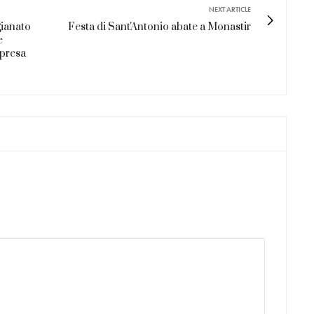
NEXT ARTICLE
gianato
Festa di Sant'Antonio abate a Monastir
e
mpresa