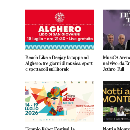
Beach Like a Deejay fa tappa ad
MusiCA Arena
Alghero: tre giorni di musica, sport
nel vivo: da E
e spettacoli sul litorale
Jethro Tull
Tempio Faber Festival, la
Notti a Monte 