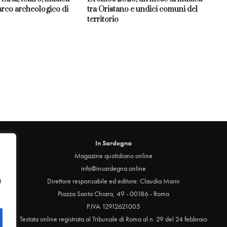
arco archeologico di
tra Oristano e undici comuni del
territorio
In Sardegna
Magazine quotidiano online
info@insardegna.online
t
Direttore responsabile ed editore: Claudia Marin
Piazza Santa Chiara, 49 - 00186 - Roma
P.IVA 12912621005
Testata online registrata al Tribunale di Roma al n. 29 del 24 febbraio