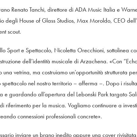
gurano Renato Tanchi, direttore di ADA Music Italia e Warner
io degli House of Glass Studios, Max Moroldo, CEO dell’et
ent scout.
lo Sport e Spettacolo, Nicoletta Orecchioni, sottolinea co
ostruzione dell’identità musicale di Arzachena. «Con “Ech
una vetrina, ma costruiamo un’opportunità strutturata per 
spettacolo nel nostro territorio – afferma –. Dopo i risultat
 e guardando all’apertura del Lebonski Park targato S
o di riferimento per la musica. Vogliamo continuare a invest
creando connessioni professionali concrete».
sario inviare un brano inedito oppure una cover rivisitata,