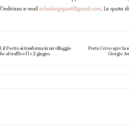
ll’indirizzo e-mail
echodeigiganti@gmail.com
. La quota di
il Poetto si trasforma in un villaggio
Porto Cervo apre la s
he al traffico l’1 e 2 giugno
Giorgio A