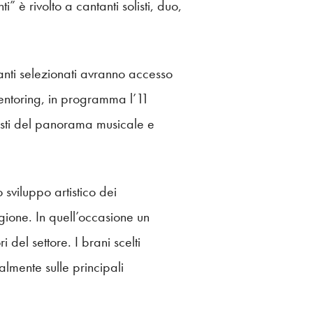
” è rivolto a cantanti solisti, duo,
ipanti selezionati avranno accesso
 mentoring, in programma l’11
nisti del panorama musicale e
 sviluppo artistico dei
igione. In quell’occasione un
 del settore. I brani scelti
talmente sulle principali