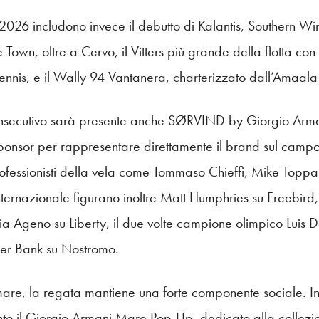
 2026 includono invece il debutto di Kalantis, Southern 
wn, oltre a Cervo, il Vitters più grande della flotta con
ennis, e il Wally 94 Vantanera, charterizzato dall’Amaala
onsecutivo sarà presente anche SØRVIND by Giorgio Arm
 sponsor per rappresentare direttamente il brand sul camp
rofessionisti della vela come Tommaso Chieffi, Mike Toppa
nternazionale figurano inoltre Matt Humphries su Freebird
a Ageno su Liberty, il due volte campione olimpico Luis 
er Bank su Nostromo.
mare, la regata mantiene una forte componente sociale. I
ento il Giorgio Armani Mare Pop-Up, dedicato alla collezi