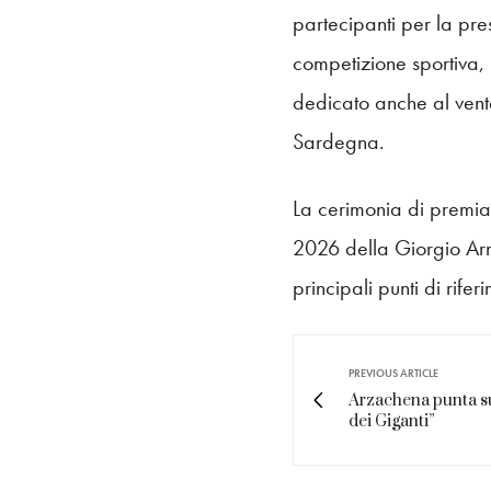
partecipanti per la pr
competizione sportiva, 
dedicato anche al vent
Sardegna.
La cerimonia di premia
2026 della Giorgio Ar
principali punti di rife
PREVIOUS ARTICLE
Arzachena punta su
dei Giganti”