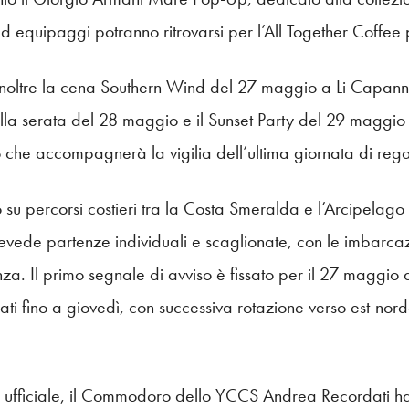
d equipaggi potranno ritrovarsi per l’All Together Coffee 
noltre la cena Southern Wind del 27 maggio a Li Capanni, 
lla serata del 28 maggio e il Sunset Party del 29 maggio 
che accompagnerà la vigilia dell’ultima giornata di rega
 su percorsi costieri tra la Costa Smeralda e l’Arcipelag
evede partenze individuali e scaglionate, con le imbarcazi
nza. Il primo segnale di avviso è fissato per il 27 maggio a
ati fino a giovedì, con successiva rotazione verso est-no
a ufficiale, il Commodoro dello YCCS Andrea Recordati ha