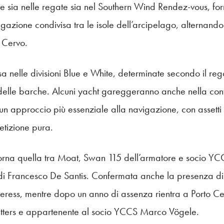
 sia nelle regate sia nel Southern Wind Rendez-vous, for
igazione condivisa tra le isole dell’arcipelago, alternando
 Cervo.
visa nelle divisioni Blue e White, determinate secondo il 
 delle barche. Alcuni yacht gareggeranno anche nella conf
un approccio più essenziale alla navigazione, con assetti e
etizione pura.
e torna quella tra Moat, Swan 115 dell’armatore e socio Y
 Francesco De Santis. Confermata anche la presenza di 
ceress, mentre dopo un anno di assenza rientra a Porto C
 Vitters e appartenente al socio YCCS Marco Vögele.