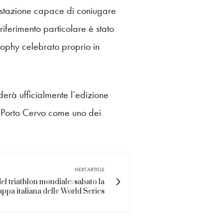
festazione capace di coniugare
iferimento particolare è stato
ophy celebrato proprio in
erà ufficialmente l’edizione
 Porto Cervo come uno dei
NEXT ARTICLE
el triathlon mondiale: sabato la
appa italiana delle World Series