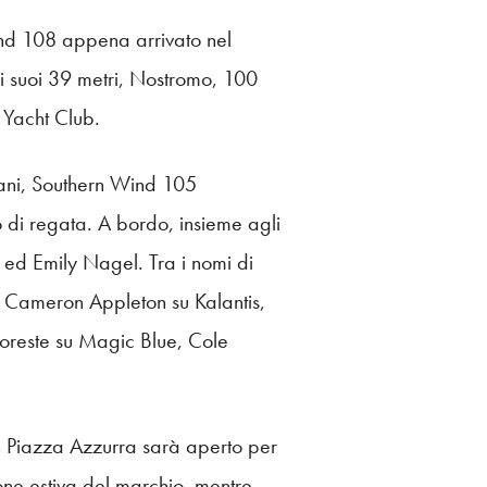
Wind 108 appena arrivato nel
 i suoi 39 metri, Nostromo, 100
 Yacht Club.
ani, Southern Wind 105
o di regata. A bordo, insieme agli
 ed Emily Nagel. Tra i nomi di
, Cameron Appleton su Kalantis,
Doreste su Magic Blue, Cole
n Piazza Azzurra sarà aperto per
one estiva del marchio, mentre