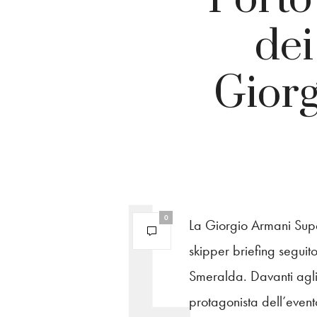
dei
Gior
0
La Giorgio Armani Supe
skipper briefing segui
Smeralda. Davanti agli o
protagonista dell’event