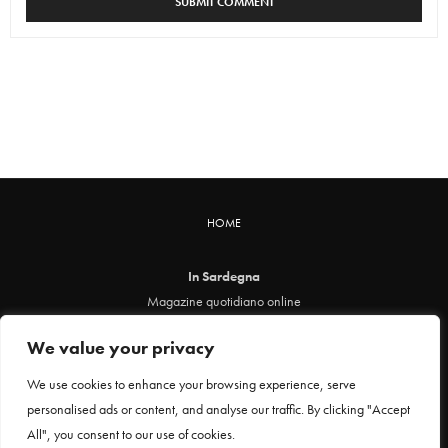
HOME
In Sardegna
Magazine quotidiano online
info@insardegna.online
We value your privacy
Direttore responsabile ed editore: Claudia Marin
Piazza Santa Chiara, 49 - 00186 - Roma
We use cookies to enhance your browsing experience, serve
P.IVA 12912621005
personalised ads or content, and analyse our traffic. By clicking "Accept
Testata online registrata al Tribunale di Roma al n. 29 del 24 febbraio 2021
All", you consent to our use of cookies.